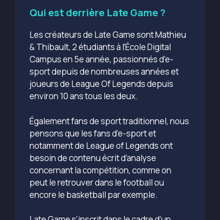
Qui est derrière Late Game ?
Les créateurs de Late Game sont Mathieu
& Thibault, 2 étudiants à l’École Digital
Campus en 5e année, passionnés d’e-
sport depuis de nombreuses années et
joueurs de League Of Legends depuis
environ 10 ans tous les deux.
Également fans de sport traditionnel, nous
pensons que les fans d’e-sport et
notamment de League of Legends ont
besoin de contenu écrit d’analyse
concernant la compétition, comme on
peut le retrouver dans le football ou
encore le basketball par exemple.
Late Game s’inscrit dans le cadre d’un