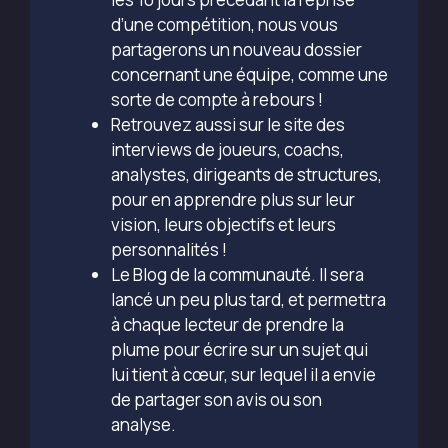
d’une compétition, nous vous
partagerons un nouveau dossier
concernant une équipe, comme une
sorte de compte à rebours !
Retrouvez aussi sur le site des
interviews de joueurs, coachs,
analystes, dirigeants de structures,
pour en apprendre plus sur leur
vision, leurs objectifs et leurs
personnalités !
Le Blog de la communauté. Il sera
lancé un peu plus tard, et permettra
à chaque lecteur de prendre la
plume pour écrire sur un sujet qui
lui tient à cœur, sur lequel il a envie
de partager son avis ou son
analyse.