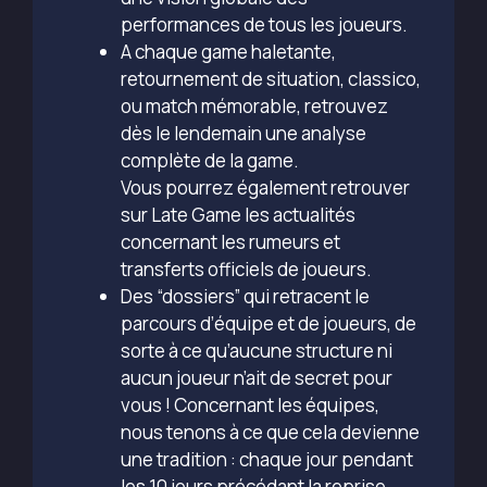
performances de tous les joueurs.
A chaque game haletante,
retournement de situation, classico,
ou match mémorable, retrouvez
dès le lendemain une analyse
complète de la game.
Vous pourrez également retrouver
sur Late Game les actualités
concernant les rumeurs et
transferts officiels de joueurs.
Des “dossiers” qui retracent le
parcours d’équipe et de joueurs, de
sorte à ce qu’aucune structure ni
aucun joueur n’ait de secret pour
vous ! Concernant les équipes,
nous tenons à ce que cela devienne
une tradition : chaque jour pendant
les 10 jours précédant la reprise