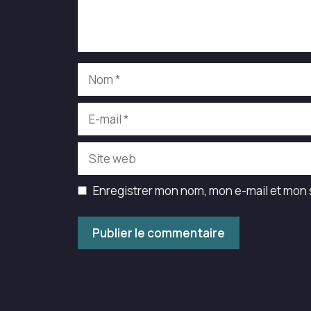
Nom
E-
mail
Site
web
Enregistrer mon nom, mon e-mail et mon 